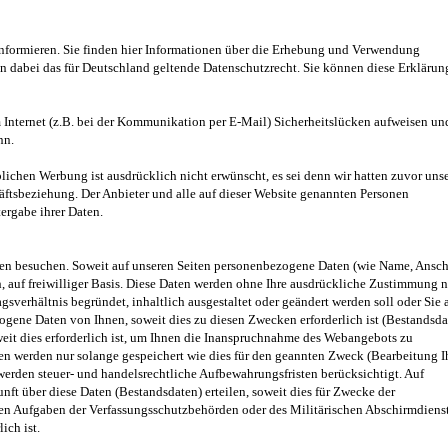
nformieren. Sie finden hier Informationen über die Erhebung und Verwendung
en dabei das für Deutschland geltende Datenschutzrecht. Sie können diese Erklärun
m Internet (z.B. bei der Kommunikation per E-Mail) Sicherheitslücken aufweisen un
nn.
chen Werbung ist ausdrücklich nicht erwünscht, es sei denn wir hatten zuvor uns
chäftsbeziehung. Der Anbieter und alle auf dieser Website genannten Personen
rgabe ihrer Daten.
n besuchen. Soweit auf unseren Seiten personenbezogene Daten (wie Name, Anschr
h, auf freiwilliger Basis. Diese Daten werden ohne Ihre ausdrückliche Zustimmung n
gsverhältnis begründet, inhaltlich ausgestaltet oder geändert werden soll oder Sie 
gene Daten von Ihnen, soweit dies zu diesen Zwecken erforderlich ist (Bestandsda
eit dies erforderlich ist, um Ihnen die Inanspruchnahme des Webangebots zu
 werden nur solange gespeichert wie dies für den geannten Zweck (Bearbeitung I
 werden steuer- und handelsrechtliche Aufbewahrungsfristen berücksichtigt. Auf
nft über diese Daten (Bestandsdaten) erteilen, soweit dies für Zwecke der
chen Aufgaben der Verfassungsschutzbehörden oder des Militärischen Abschirmdiens
ich ist.