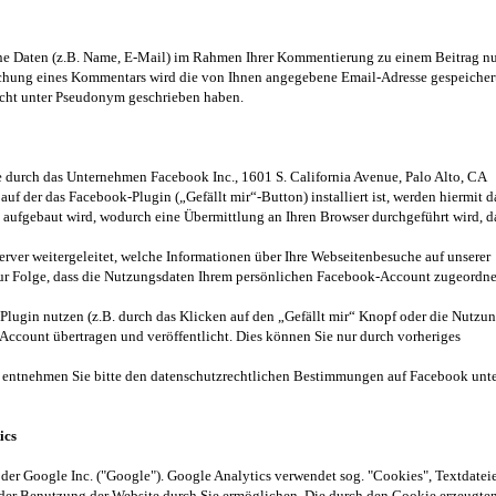
 Daten (z.B. Name, E-Mail) im Rahmen Ihrer Kommentierung zu einem Beitrag nu
lichung eines Kommentars wird die von Ihnen angegebene Email-Adresse gespeicher
 nicht unter Pseudonym geschrieben haben.
 durch das Unternehmen Facebook Inc., 1601 S. California Avenue, Palo Alto, CA
uf der das Facebook-Plugin („Gefällt mir“-Button) installiert ist, werden hiermit d
 aufgebaut wird, wodurch eine Übermittlung an Ihren Browser durchgeführt wird, d
ver weitergeleitet, welche Informationen über Ihre Webseitenbesuche auf unserer
ur Folge, dass die Nutzungsdaten Ihrem persönlichen Facebook-Account zugeordne
Plugin nutzen (z.B. durch das Klicken auf den „Gefällt mir“ Knopf oder die Nutzu
ccount übertragen und veröffentlicht. Dies können Sie nur durch vorheriges
 entnehmen Sie bitte den datenschutzrechtlichen Bestimmungen auf Facebook unt
ics
der Google Inc. ("Google"). Google Analytics verwendet sog. "Cookies", Textdatei
 der Benutzung der Website durch Sie ermöglichen. Die durch den Cookie erzeugte