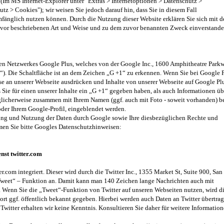
(Im MS Internet-Explorer unter "Extras > Internetoptionen > Datenschutz >
utz > Cookies"); wir weisen Sie jedoch darauf hin, dass Sie in diesem Fall
fänglich nutzen können. Durch die Nutzung dieser Website erklären Sie sich mit d
uvor beschriebenen Art und Weise und zu dem zuvor benannten Zweck einverstande
len Netzwerkes Google Plus, welches von der Google Inc., 1600 Amphitheatre Park
). Die Schaltfläche ist an dem Zeichen „G +1“ zu erkennen. Wenn Sie bei Google 
resse an unserer Webseite ausdrücken und Inhalte von unserer Webseite auf Google Pl
s Sie für einen unserer Inhalte ein „G +1“ gegeben haben, als auch Informationen üb
glicherweise zusammen mit Ihrem Namen (ggf. auch mit Foto - soweit vorhanden) b
der Ihrem Google-Profil, eingeblendet werden.
ng und Nutzung der Daten durch Google sowie Ihre diesbezüglichen Rechte und
men Sie bitte Googles Datenschutzhinweisen:
st twitter.com
com integriert. Dieser wird durch die Twitter Inc., 1355 Market St, Suite 900, San
 „Tweet“ – Funktion an. Damit kann man 140 Zeichen lange Nachrichten auch mit
. Wenn Sie die „Tweet“-Funktion von Twitter auf unseren Webseiten nutzen, wird d
ort ggf. öffentlich bekannt gegeben. Hierbei werden auch Daten an Twitter übertrag
witter erhalten wir keine Kenntnis. Konsultieren Sie daher für weitere Informatio