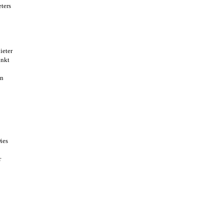
ters
ieter
unkt
en
ies
r