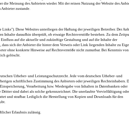
r die Meinung des Anbieters wieder. Mit der reinen Nutzung der Website des Anbie
 Anbieter zustande.
 Links"). Diese Websites unterliegen der Haftung der jeweiligen Betreiber. Der Anb
en Inhalte daraufhin überprüft, ob etwaige Rechtsverstöße bestehen. Zu dem Zeitp
 Einfluss auf die aktuelle und zukünftige Gestaltung und auf die Inhalte der
, dass sich der Anbieter die hinter dem Verweis oder Link liegenden Inhalte zu Eig
bieter ohne konkrete Hinweise auf Rechtsverstöße nicht zumutbar. Bei Kenntnis von
ich gelöscht.
 deutschen Urheber- und Leistungsschutzrecht. Jede vom deutschen Urheber- und
rherigen schriftlichen Zustimmung des Anbieters oder jeweiligen Rechteinhabers. D
g, Einspeicherung, Verarbeitung bzw. Wiedergabe von Inhalten in Datenbanken oder
ritter sind dabei als solche gekennzeichnet. Die unerlaubte Vervielfältigung ode
tattet und strafbar. Lediglich die Herstellung von Kopien und Downloads für den
ubt.
tlicher Erlaubnis zulässig.