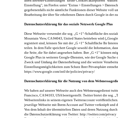
Ihren Browser-Einstellungen "keine Cookies akzeptieren" wählen 
Einstellung"; im Firefox unter "Extras > Einstellungen > Datensch
gegebenenfalls nicht sämtliche Funktionen dieser Website voll um
Bearbeitung der über Sie erhobenen Daten durch Google in der z
Datenschutzerklärung für das soziale Netzwerk Google Plus
Diese Webseite verwendet die sog. „G +1“-Schaltfläche des sozia
Mountain View, CA 94043, United States betrieben wird („Google“
registriert sind, können Sie mit der „G +1“ Schaltfläche Ihr Inte
teilen. In dem Falle speichert Google sowohl die Information, das
die Seite, die Sie dabei angesehen haben. Ihre „G +1“ können mö
Google Plus in weiteren Google-Diensten, wie der Google Suche o
Zweck und Umfang der Datenerhebung und die weitere Verarbeitu
Einstellungsmöglichkeiten zum Schutz Ihrer Privatsphäre entneh
https://www.google.com/intl/de/policies/privacy/
Datenschutzerklärung für die Nutzung von dem Webmessagedien
Wir haben auf unserer Webseite auch den Webmessagedienst twitter.
Francisco, CA 94103, USA bereitgestellt. Twitter bietet die sog.
Webseitenlinks in seinem eigenen Twitteraccount veröffentlichen
jeweilige Webseite mit Ihrem Account auf Twitter verknüpft und d
Von dem Inhalt der übermittelten Daten und deren Nutzung durch T
die Datenschutzerklärung von Twitter: http://twitter.com/privacy