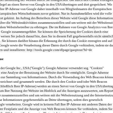
Regel an einen Server von Google in den USA übertragen und dort gespeichert. Wir
 Ihre IP-Adresse von Google daher innerhalb von Mitgliedstaaten der Europäischen
ropäischen Wirtschaftsraum zuvor gekürzt. Nur in Ausnahmefällen wird die volle 
t gekürzt. Im Auftrag des Betreibers dieser Website wird Google diese Informatio
über die Websiteaktivitäten zusammenzustellen und um weitere mit der Websitenu
 dem Websitebetreiber zu erbringen. Die im Rahmen von Google Analytics von Ihr
on Google zusammengeführt. Sie können die Speicherung der Cookies durch eine
weisen Sie jedoch darauf hin, dass Sie in diesem Fall gegebenenfalls nicht sämtlic
Sie können darüber hinaus die Erfassung der durch das Cookie erzeugten und auf 
 Google sowie die Verarbeitung dieser Daten durch Google verhindern, indem sie da
n und installieren: http://tools.google.com/dlpage/gaoptout?hl=de
nse
der Google Inc., USA ("Google"). Google Adsense verwendet sog. "Cookies"
e eine Analyse der Benutzung der Website durch Sie ermöglicht. Google Adsense
en) zur Sammlung von Informationen. Durch die Verwendung des Web Beacons könn
fgezeichnet und gesammelt werden. Die durch den Cookie und/oder Web Beacon
chließlich Ihrer IP-Adresse) werden an einen Server von Google in den USA übertra
 um Ihre Nutzung der Website im Hinblick auf die Anzeigen auszuwerten, um Repor
ber zusammenzustellen und um weitere mit der Websitenutzung und der Internetnutz
 Informationen gegebenenfalls an Dritte übertragen, sofern dies gesetzlich
gle verarbeiten. Google wird in keinem Fall Ihre IP-Adresse mit anderen Daten der
rer Festplatte und die Anzeige von Web Beacons können Sie verhindern, indem Sie