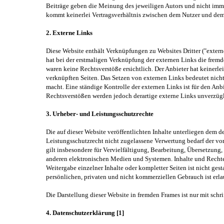
Beiträge geben die Meinung des jeweiligen Autors und nicht imme
kommt keinerlei Vertragsverhältnis zwischen dem Nutzer und dem
2. Externe Links
Diese Website enthält Verknüpfungen zu Websites Dritter ("externe
hat bei der erstmaligen Verknüpfung der externen Links die fremd
waren keine Rechtsverstöße ersichtlich. Der Anbieter hat keinerlei
verknüpften Seiten. Das Setzen von externen Links bedeutet nicht
macht. Eine ständige Kontrolle der externen Links ist für den An
Rechtsverstößen werden jedoch derartige externe Links unverzügl
3. Urheber- und Leistungsschutzrechte
Die auf dieser Website veröffentlichten Inhalte unterliegen dem
Leistungsschutzrecht nicht zugelassene Verwertung bedarf der vo
gilt insbesondere für Vervielfältigung, Bearbeitung, Übersetzun
anderen elektronischen Medien und Systemen. Inhalte und Rechte D
Weitergabe einzelner Inhalte oder kompletter Seiten ist nicht ges
persönlichen, privaten und nicht kommerziellen Gebrauch ist erla
Die Darstellung dieser Website in fremden Frames ist nur mit schrif
4. Datenschutzerklärung [1]