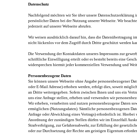
Datenschutz
Nachfolgend möchten wir Sie über unsere Datenschutzerklärung i
persönlicher Daten bei der Nutzung unserer Webseite. Wir beacht
jederzeit auf unserer Webseite abrufen.
Wir weisen ausdrücklich darauf hin, dass die Datenübertragung i
nicht lückenlos vor dem Zugriff durch Dritte geschützt werden ka
Die Verwendung der Kontaktdaten unseres Impressums zur gewerbli
schriftliche Einwilligung erteilt oder es besteht bereits eine Ges
widersprechen hiermit jeder kommerziellen Verwendung und Weite
Personenbezogene Daten
Sie können unsere Webseite ohne Angabe personenbezogener Date
oder E-Mail Adresse) erhoben werden, erfolgt dies, soweit möglic
an Dritte weitergegeben. Sofern zwischen Ihnen und uns ein Vertra
uns eine Anfrage stellen, erheben und verwenden wir personenbezo
Wir erheben, verarbeiten und nutzen personenbezogene Daten sow
ermöglichen (Nutzungsdaten). Sämtliche personenbezogenen Daten
Anfrage oder Abwicklung eines Vertrags) erforderlich ist. Hierbei
Anordnung der zuständigen Stellen dürfen wir im Einzelfall Ausku
Strafverfolgung, zur Gefahrenabwehr, zur Erfüllung der gesetzli
oder zur Durchsetzung der Rechte am geistigen Eigentum erforderl