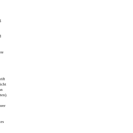
g
d
ere
ift
icht
an
ten).
hrer
tes